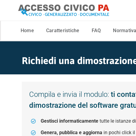
Skip
to
content
Home
Caratteristiche
FAQ
Normativ
Richiedi una dimostrazione
Compila e invia il modulo:
ti cont
dimostrazione del software grat
Gestisci informaticamente
tutte le istanze d
Genera, pubblica e aggiorna
in pochi click i