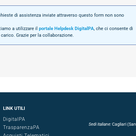
richieste di assistenza inviate attraverso questo form non sono
tiamo a utilizzare il
portale Helpdesk DigitalPA
, che ci consente di
n carico. Grazie per la collaborazione.
LINK UTILI
DigitalPA
Sedi italiane
:
Cagliari (Sa
TrasparenzaPA
Acquisti Telematici